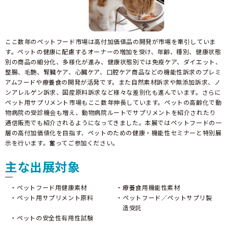
ここ数年のペットフード市場は高付加価値品の開発が市場を牽引していま
す。ペットの健康に配慮するオーナーの増加を受け、年齢、種別、健康状態
別の商品の細分化、多様化が進み、健康状態別では免疫ケア、ダイエット、
整腸、毛艶、腎臓ケア、心臓ケア、口腔ケア商品などの機能性訴求のプレミ
アムフードや療養食の開発が活発です。また自然素材訴求や無添加訴求、ノ
ンアレルゲン訴求、国産原料訴求など様々な差別化も進んでいます。さらに
ペット用サプリメント市場もここ数年伸長しています。ペットの高齢化で動
物病院の受診機会も増え、動物病院ルートでサプリメントを紹介されたり
通信販売でも紹介されるようになってきました。本展ではペットフードの一
層の高付加価値化を目指す、ペットのための健康・機能性セミナーと特別展
示を行います。奮ってご参加ください。
主な出展対象
ペットフード用健康素材
療養食用機能性素材
ペット用サプリメント原料
ペットフード／ペットサプリ製
造受託
ペットの安全性有用性試験