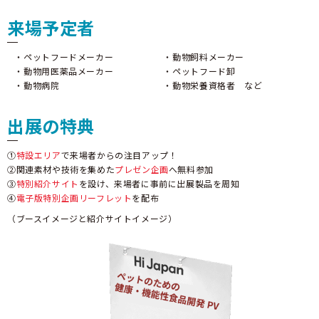
来場予定者
ペットフードメーカー
動物飼料メーカー
動物用医薬品メーカー
ペットフード卸
動物病院
動物栄養資格者 など
出展の特典
①
特設エリア
で来場者からの注目アップ！
②関連素材や技術を集めた
プレゼン企画
へ無料参加
③
特別紹介サイト
を設け、来場者に事前に出展製品を周知
④
電子版特別企画リーフレット
を配布
（ブースイメージと紹介サイトイメージ）