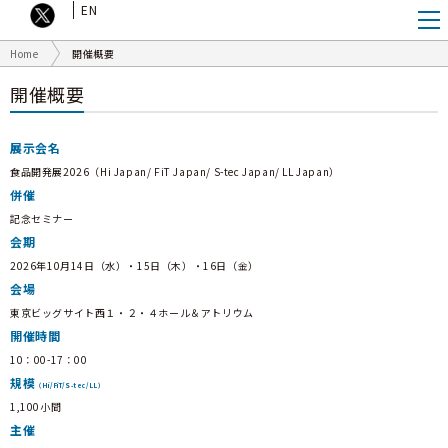
EN
Home
開催概要
開催概要
展示会名
食品開発展2026（Hi Japan/ FiT Japan/ S-tec Japan/ LL Japan）
併催
記念セミナー
会期
2026年10月14日（水）・15日（木）・16日（金）
会場
東京ビッグサイト西１・２・４ホール＆アトリウム
開催時間
10：00-17：00
規模
（Hi/FiT/S-tec/LL）
1,100小間
主催