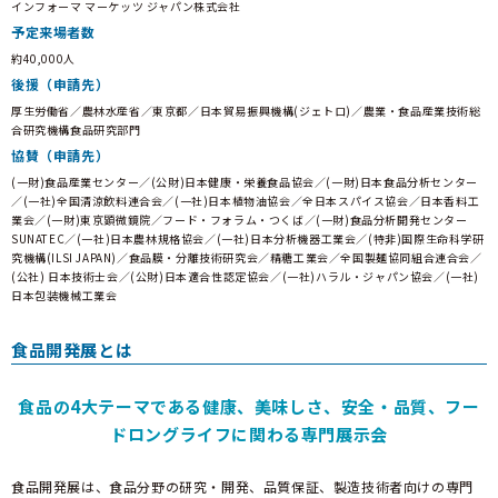
インフォーマ マーケッツ ジャパン株式会社
予定来場者数
約40,000人
後援（申請先）
厚生労働省／農林水産省／東京都／日本貿易振興機構(ジェトロ)／農業・食品産業技術総
合研究機構食品研究部門
協賛（申請先）
(一財)食品産業センター／(公財)日本健康・栄養食品協会／(一財)日本食品分析センター
／(一社)全国清涼飲料連合会／(一社)日本植物油協会／全日本スパイス協会／日本香料工
業会／(一財)東京顕微鏡院／フード・フォラム・つくば／(一財)食品分析開発センター
SUNATEC／(一社)日本農林規格協会／(一社)日本分析機器工業会／(特非)国際生命科学研
究機構(ILSI JAPAN)／食品膜・分離技術研究会／精糖工業会／全国製麺協同組合連合会／
(公社) 日本技術士会／(公財)日本適合性認定協会／(一社)ハラル・ジャパン協会／(一社)
日本包装機械工業会
食品開発展とは
食品の4大テーマである健康、美味しさ、安全・品質、フー
ドロングライフに関わる専門展示会
食品開発展は、食品分野の研究・開発、品質保証、製造技術者向けの専門