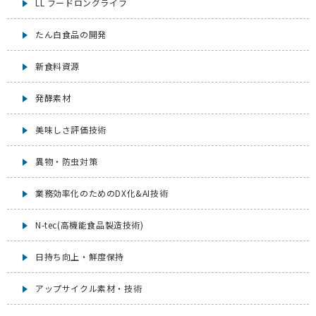
LL フードロングライフ
たん白食品の開発
新食料資源
発酵素材
美味しさ評価技術
異物・防虫対策
業務効率化のためのDX化&AI技術
N-tec(高機能食品製造技術)
日持ち向上・鮮度保持
アップサイクル素材・技術