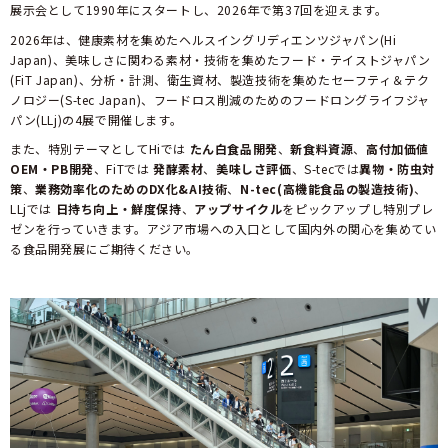
展示会として1990年にスタートし、2026年で第37回を迎えます。
2026年は、健康素材を集めたヘルスイングリディエンツジャパン(Hi
Japan)、美味しさに関わる素材・技術を集めたフード・テイストジャパン
(FiT Japan)、分析・計測、衛生資材、製造技術を集めたセーフティ＆テク
ノロジー(S-tec Japan)、フードロス削減のためのフードロングライフジャ
パン(LLj)の4展で開催します。
また、特別テーマとしてHiでは
たん白食品開発
、
新食料資源
、
高付加価値
OEM・PB開発
、FiTでは
発酵素材
、
美味しさ評価
、S-tecでは
異物・防虫対
策
、
業務効率化のためのDX化&AI技術
、
N-tec(高機能食品の製造技術)
、
LLjでは
日持ち向上・鮮度保持
、
アップサイクル
をピックアップし特別プレ
ゼンを行っていきます。アジア市場への入口として国内外の関心を集めてい
る食品開発展にご期待ください。