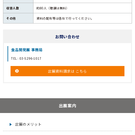
収容人数
約80人（聴講は無料）
その他
資料の配布等は各社で行ってください。
お問い合わせ
食品開発展 事務局
TEL :
03-5296-1017
出展資料請求は
こちら
出展案内
出展のメリット