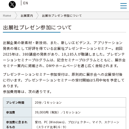
EN
Home
出展案内
出展社プレゼン参加について
出展社プレゼン参加について
出展企業の新素材・新技術、また、新しいエビデンス、アプリケーション
発表の場として好評を得ている出展社プレゼンテーションセミナー。前回
2025年は、380講座の発表があり、10,185人が聴講しました。プレゼンテ
ーションセミナープログラムは、記念セミナープログラムとともに、展示会
セミナー案内に掲載され、DMやホームページを通じ広く告知されます。
プレゼンテーションセミナー参加受付は、原則的に展示会への出展受付後
に行います。プレゼンテーションセミナーの受付開始は5月中旬を予定して
おります。
参加費用等は、次の通りです。
プレゼン時間
20分／1セッション
参加費
39,000円（税別）／1セッション
参加費に含まれ
受付、PC (Windows)、プロジェクター、マイク、スクリーン
るもの
（スライド比率16：9）